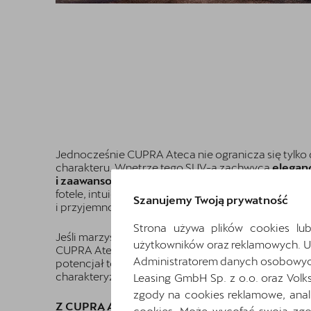
Jednocześnie CUPRA Ateca nie ogranicza się tylko
charakteru. Wnętrze tego SUV-a zachwyca
elegan
i zaawansowanymi rozwiązaniami technologicz
fotele, intuicyjny system multimedialny i bogaty ze
Szanujemy Twoją prywatność
i przyjemność na każdej trasie.
Strona używa plików cookies lub
Jeśli marzysz o połączeniu
sportowych emocji z c
użytkowników oraz reklamowych. 
CUPRA Ateca to idealny wybór dla Ciebie. Odkryj n
Administratorem danych osobowych 
potencjał tego niesamowitego SUV-a, który nie tylk
charakteryzuje się niepowtarzalnym stylem.
Leasing GmbH Sp. z o.o. oraz Volk
zgody na cookies reklamowe, anal
Z CUPRĄ Ateca każda Twoja podróż zamieni się
cookies. Może wycofać swoją zgod