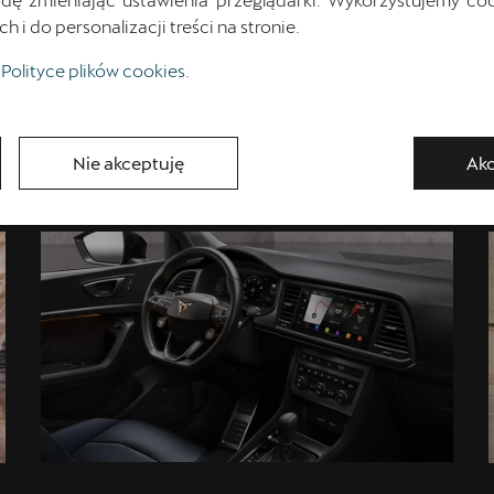
i do personalizacji treści na stronie.
Polityce plików cookies
.
Nie akceptuję
Akc