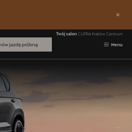
Zamknij
Twój salon
CUPRA Kraków Centrum
ów jazdę próbną
Menu
Bezpłatna jazda próbna
Przetestuj model z wybranym silnikiem
i skrzynią biegów