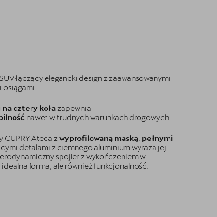
SUV łączący elegancki design z zaawansowanymi
 osiągami.
 na cztery koła
zapewnia
bilność
nawet w trudnych warunkach drogowych.
y CUPRY Ateca z
wyprofilowaną maską, pełnymi
ącymi detalami z ciemnego aluminium wyraża jej
 aerodynamiczny spojler z wykończeniem w
 idealna forma, ale również funkcjonalność.