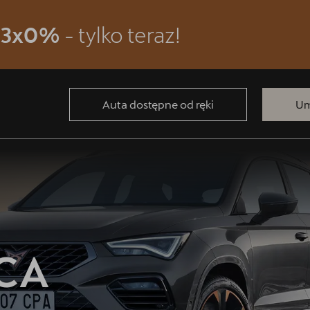
m
3x0%
- tylko teraz!
Auta dostępne od ręki
Um
CA