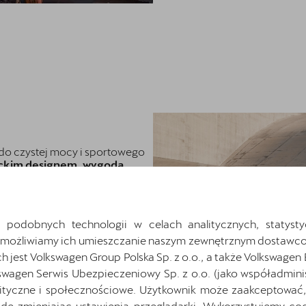
 do czystej mocy i sportowego
ckim designem, wygodą
nymi
. Doskonale wykonane
staw funkcji zapewnią Ci komfort
 podobnych technologii w celach analitycznych, statysty
odzienną funkcjonalnością
,
Umożliwiamy ich umieszczanie naszym zewnętrznym dostawco
owe możliwości, eksploruj
jest Volkswagen Group Polska Sp. z o.o., a także Volkswagen
o reprezentuje moc, lecz także
swagen Serwis Ubezpieczeniowy Sp. z o.o. (jako współadmini
ityczne i społecznościowe. Użytkownik może zaakceptować, 
 w niezapomnianą przygodę!
ę zmieniając ustawienia przeglądarki. Wykorzystujemy cook