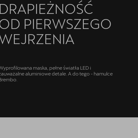
DRAPIEŻNOŚĆ
OD PIERWSZEGO
WEJRZENIA
Wyprofilowana maska, pełne światła LED i
zauważalne aluminiowe detale. A do tego - hamulce
Brembo.