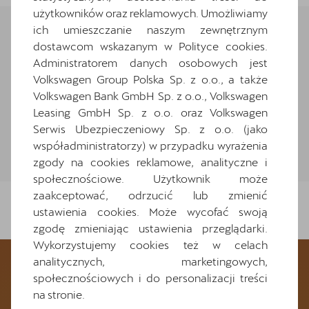
użytkowników oraz reklamowych. Umożliwiamy
ich umieszczanie naszym zewnętrznym
Wybierz CUPRĘ, którą chcesz
dostawcom wskazanym w Polityce cookies.
Administratorem danych osobowych jest
bezpłatnie przetestować
Volkswagen Group Polska Sp. z o.o., a także
Volkswagen Bank GmbH Sp. z o.o., Volkswagen
Leasing GmbH Sp. z o.o. oraz Volkswagen
Serwis Ubezpieczeniowy Sp. z o.o. (jako
Skorzystaj z filtrów
współadministratorzy) w przypadku wyrażenia
zgody na cookies reklamowe, analityczne i
społecznościowe. Użytkownik może
zaakceptować, odrzucić lub zmienić
Brak wyników
ustawienia cookies. Może wycofać swoją
zgodę zmieniając ustawienia przeglądarki.
Wykorzystujemy cookies też w celach
analitycznych, marketingowych,
społecznościowych i do personalizacji treści
na stronie.