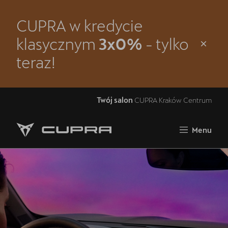
CUPRA w kredycie
Zamknij
klasycznym
3x0%
- tylko
Strona główna
teraz!
Modele
Oferta i aktualności
Twój salon
CUPRA Kraków Centrum
Samochody dostępne od ręki
Menu
Jazda próbna CUPRĄ
5 lat gwarancji
Finansowanie
Serwis