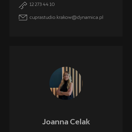
12 273 44 10
cuprastudio.krakow@dynamica.pl
Joanna
Celak