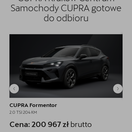
Samochody CUPRA gotowe
do odbioru
CUPRA Formentor
CU
2.0 TSI 204 KM
2.0 
Cena: 200 967 zł
brutto
Ce