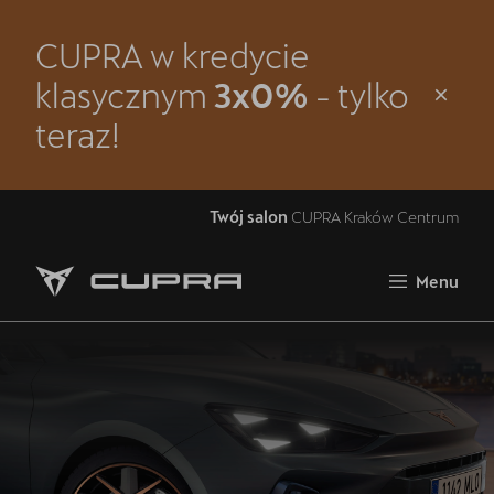
CUPRA w kredycie
Zamknij
klasycznym
3x0%
- tylko
Strona główna
teraz!
Modele
Oferta i aktualności
Twój salon
CUPRA Kraków Centrum
Samochody dostępne od ręki
Menu
Jazda próbna CUPRĄ
5 lat gwarancji
Finansowanie
Serwis