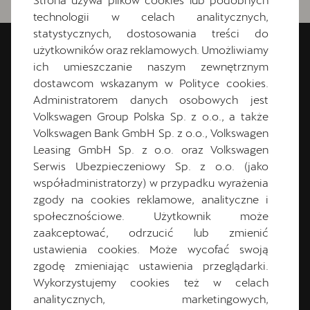
technologii w celach analitycznych,
statystycznych, dostosowania treści do
użytkowników oraz reklamowych. Umożliwiamy
CUPRA Kraków Centrum
ich umieszczanie naszym zewnętrznym
dostawcom wskazanym w Polityce cookies.
Administratorem danych osobowych jest
Wadowicka 3B
30-347
Kraków
Volkswagen Group Polska Sp. z o.o., a także
Volkswagen Bank GmbH Sp. z o.o., Volkswagen
12 273 44 10
Leasing GmbH Sp. z o.o. oraz Volkswagen
cuprastudio.krakow@dynamica.pl
Serwis Ubezpieczeniowy Sp. z o.o. (jako
współadministratorzy) w przypadku wyrażenia
zgody na cookies reklamowe, analityczne i
Wyznacz trasę
społecznościowe. Użytkownik może
zaakceptować, odrzucić lub zmienić
ustawienia cookies. Może wycofać swoją
zgodę zmieniając ustawienia przeglądarki.
KONTAKT
Wykorzystujemy cookies też w celach
analitycznych, marketingowych,