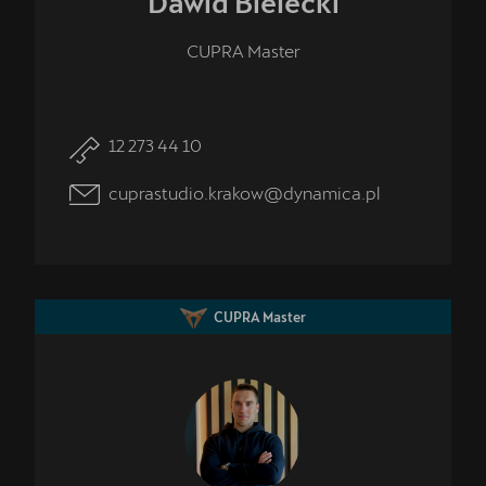
Dawid
Bielecki
CUPRA Master
12 273 44 10
cuprastudio.krakow@dynamica.pl
CUPRA Master