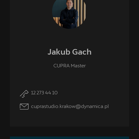
Jakub
Gach
CUPRA Master
12 273 44 10
cuprastudio.krakow@dynamica.pl