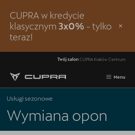
CUPRA w kredycie
Zamknij
klasycznym
3x0%
- tylko
Strona główna
teraz!
Modele
Oferta i aktualności
Twój salon
CUPRA Kraków Centrum
Samochody dostępne od ręki
Menu
Jazda próbna CUPRĄ
5 lat gwarancji
Usługi sezonowe
Wymiana opon
Finansowanie
Serwis