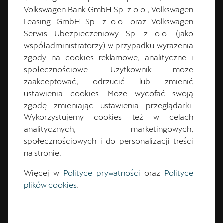
Volkswagen Bank GmbH Sp. z o.o., Volkswagen
Leasing GmbH Sp. z o.o. oraz Volkswagen
Serwis Ubezpieczeniowy Sp. z o.o. (jako
Aleksander
Jakuć
współadministratorzy) w przypadku wyrażenia
zgody na cookies reklamowe, analityczne i
CUPRA Master
społecznościowe. Użytkownik może
zaakceptować, odrzucić lub zmienić
ustawienia cookies. Może wycofać swoją
12 273 44 10
zgodę zmieniając ustawienia przeglądarki.
Wykorzystujemy cookies też w celach
cuprastudio.krakow@dynamica.pl
analitycznych, marketingowych,
społecznościowych i do personalizacji treści
na stronie.
Więcej w
Polityce prywatności
oraz
Polityce
plików cookies
.
CUPRA Master