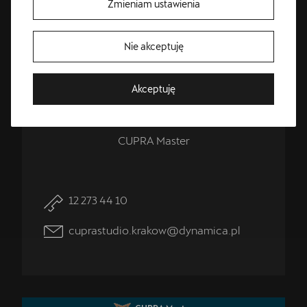
Zmieniam ustawienia
Nie akceptuję
Bezpłatna jazda próbna
Akceptuję
Przetestuj model z wybranym silnikiem i skrzynią biegów
Jakub
Gach
CUPRA Master
12 273 44 10
cuprastudio.krakow@dynamica.pl