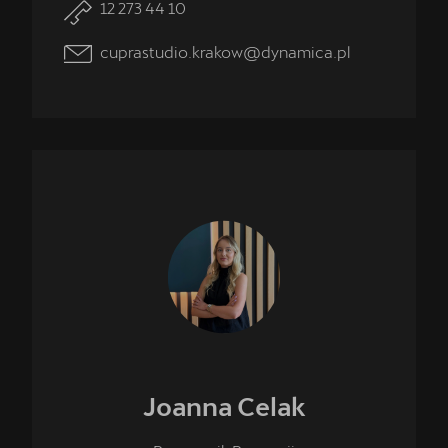
12 273 44 10
cuprastudio.krakow@dynamica.pl
Joanna
Celak