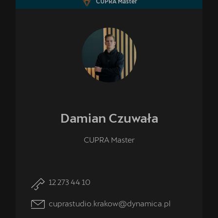
CUPRA Master
Damian
Czuwała
CUPRA Master
12 273 44 10
cuprastudio.krakow@dynamica.pl