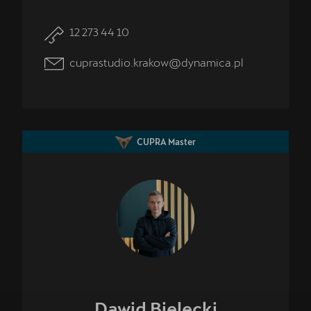
12 273 44 10
cuprastudio.krakow@dynamica.pl
CUPRA Master
Dawid
Bielecki