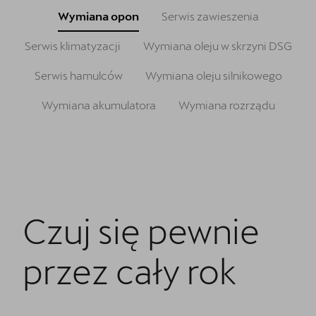
Oryginalne części zamienne
Wymiana opon
Serwis zawieszenia
Akcesoria CUPRA
Serwis klimatyzacji
Wymiana oleju w skrzyni DSG
Kontakt
Serwis hamulców
Wymiana oleju silnikowego
Wymiana akumulatora
Wymiana rozrządu
Czuj się pewnie
przez cały rok