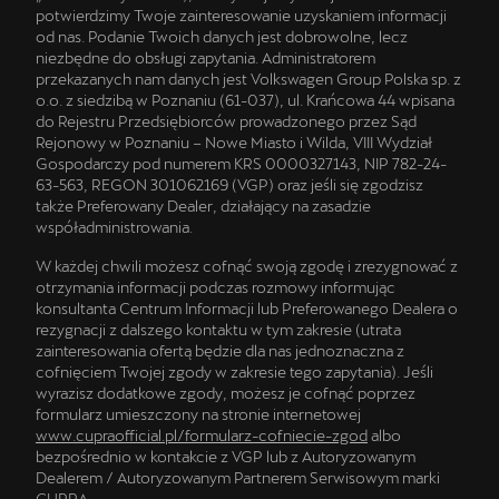
potwierdzimy Twoje zainteresowanie uzyskaniem informacji
od nas. Podanie Twoich danych jest dobrowolne, lecz
niezbędne do obsługi zapytania. Administratorem
przekazanych nam danych jest Volkswagen Group Polska sp. z
o.o. z siedzibą w Poznaniu (61-037), ul. Krańcowa 44 wpisana
do Rejestru Przedsiębiorców prowadzonego przez Sąd
Rejonowy w Poznaniu – Nowe Miasto i Wilda, VIII Wydział
Gospodarczy pod numerem KRS 0000327143, NIP 782-24-
63-563, REGON 301062169 (VGP) oraz jeśli się zgodzisz
także Preferowany Dealer, działający na zasadzie
współadministrowania.
W każdej chwili możesz cofnąć swoją zgodę i zrezygnować z
otrzymania informacji podczas rozmowy informując
konsultanta Centrum Informacji lub Preferowanego Dealera o
rezygnacji z dalszego kontaktu w tym zakresie (utrata
zainteresowania ofertą będzie dla nas jednoznaczna z
cofnięciem Twojej zgody w zakresie tego zapytania). Jeśli
wyrazisz dodatkowe zgody, możesz je cofnąć poprzez
formularz umieszczony na stronie internetowej
www.cupraofficial.pl/formularz-cofniecie-zgod
albo
bezpośrednio w kontakcie z VGP lub z Autoryzowanym
Dealerem / Autoryzowanym Partnerem Serwisowym marki
CUPRA.