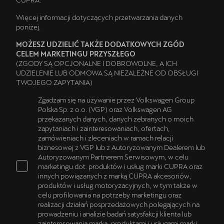
Więcej informacji dotyczących przetwarzania danych
poniżej.
MOŻESZ UDZIELIĆ TAKŻE DODATKOWYCH ZGÓD
CELEM MARKETINGU PRZYSZŁEGO
(ZGODY SĄ OPCJONALNE I DOBROWOLNE, A ICH
UDZIELENIE LUB ODMOWA SĄ NIEZALEŻNE OD OBSŁUGI
TWOJEGO ZAPYTANIA)
Zgadzam się na używanie przez Volkswagen Group
Polska Sp. z o.o. (VGP) oraz Volkswagen AG
przekazanych danych, danych zebranych o moich
zapytaniach i zainteresowaniach, ofertach,
zamówieniach i zleceniach w ramach relacji
biznesowej z VGP lub z Autoryzowanym Dealerem lub
Autoryzowanym Partnerem Serwisowym, w celu
marketingu dot. produktów i usług marki CUPRA oraz
innych powiązanych z marką CUPRA akcesoriów,
produktów i usług motoryzacyjnych, w tym także w
celu profilowania na potrzeby marketingu oraz
realizacji działań posprzedażowych polegających na
prowadzeniu i analizie badań satysfakcji klienta lub
zainteresowania marką, produktami i usługami marki