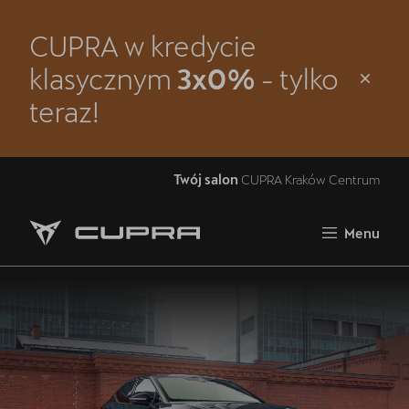
CUPRA w kredycie
Zamknij
klasycznym
3x0%
- tylko
Strona główna
teraz!
Modele
Oferta i aktualności
Twój salon
CUPRA Kraków Centrum
Samochody dostępne od ręki
Menu
Jazda próbna CUPRĄ
5 lat gwarancji
Finansowanie
Serwis