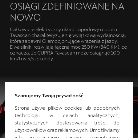
OSIĄGI ZDEFINIOWANE NA
NOWO
Całkowicie elektryczny układ napędowy modelu
Tavascan charakteryzuje się wyjątkową wydajnością,
która zapewni Ci emocjonujące wrażenia z jazdy.
Dwa silniki rozwijają łączną moc 250 kW (340 KM), co
oznacza, że CUPRA Tavascan może osiągnąć 100
km/h w 5,5 sekundy.
Szanujemy Twoją prywatność
Strona używa plików cookies lub podobnych
technologii w celach analitycznych,
statystycznych, dostosowania treści do
użytkowników oraz reklamowych. Umożliwiamy
ich umieszczanie naszym zewnętrznym