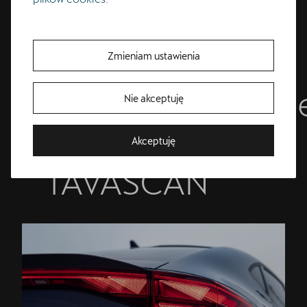
Poznaj cechy
Zmieniam ustawienia
charakterystyczn
Nie akceptuję
CUPRY
Bezpłatna jazda próbna
Akceptuję
Przetestuj model z wybranym silnikiem i skrzynią biegów
TAVASCAN