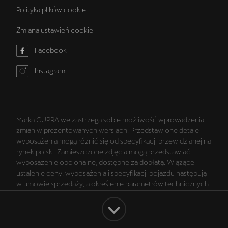
Polityka plików cookie
Zmiana ustawień cookie
Facebook
Instagram
Marka CUPRA we zastrzega sobie możliwość wprowadzenia
zmian w prezentowanych wersjach. Przedstawione detale
wyposażenia mogą różnić się od specyfikacji przewidzianej na
rynek polski. Zamieszczone zdjęcia mogą przedstawiać
wyposażenie opcjonalne, dostępne za dopłatą. Wiążące
ustalenie ceny, wyposażenia i specyfikacji pojazdu następują
w umowie sprzedaży, a określenie parametrów technicznych
zawiera świadectwo homologacji typu pojazdu. Zastrzegamy
sobie prawo do zmian i pomyłek. Wszelkie informacje
prezentowane na stronie są aktualne na dzień ich
zamieszczania. W celu uzyskania najnowszych informacji