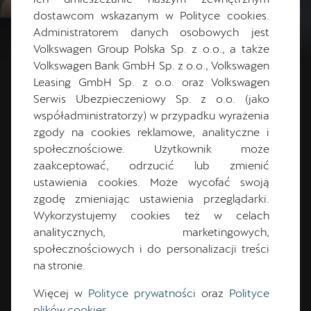
dostawcom wskazanym w Polityce cookies.
Administratorem danych osobowych jest
Volkswagen Group Polska Sp. z o.o., a także
Volkswagen Bank GmbH Sp. z o.o., Volkswagen
Leasing GmbH Sp. z o.o. oraz Volkswagen
Serwis Ubezpieczeniowy Sp. z o.o. (jako
współadministratorzy) w przypadku wyrażenia
PRZETESTUJ CUPRĘ
zgody na cookies reklamowe, analityczne i
TAVASCAN W AKCJI
społecznościowe. Użytkownik może
zaakceptować, odrzucić lub zmienić
ustawienia cookies. Może wycofać swoją
Umów się na niezobowiązującą jazdę próbną i
zgodę zmieniając ustawienia przeglądarki.
przekonaj się, jak samochody CUPRA zmieniają
Wykorzystujemy cookies też w celach
każdą podróż w emocjonujące przeżycie.
analitycznych, marketingowych,
społecznościowych i do personalizacji treści
na stronie.
Umów się
Więcej w
Polityce prywatności
oraz
Polityce
plików cookies
.