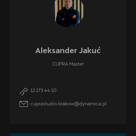
Aleksander
Jakuć
CUPRA Master
12 273 44 10
cuprastudio.krakow@dynamica.pl