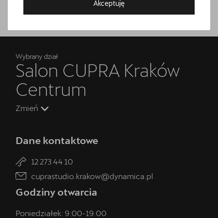
Bezpłatna jazda próbna
Akceptuję
Przetestuj model z wybranym silnikiem i skrzynią biegów
Wybrany dział
Salon CUPRA Kraków
Centrum
Zmień
Dane kontaktowe
12 273 44 10
cuprastudio.krakow@dynamica.pl
Godziny otwarcia
Poniedziałek:
9:00
-
19:00