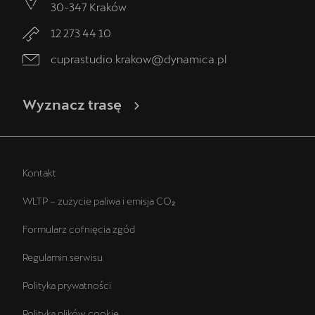
30-347
Kraków
12 273 44 10
cuprastudio.krakow@dynamica.pl
Wyznacz trasę
Kontakt
WLTP – zużycie paliwa i emisja CO₂
Formularz cofnięcia zgód
Regulamin serwisu
Polityka prywatności
Polityka plików cookie