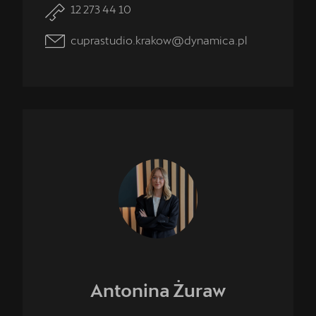
12 273 44 10
cuprastudio.krakow@dynamica.pl
Antonina
Żuraw