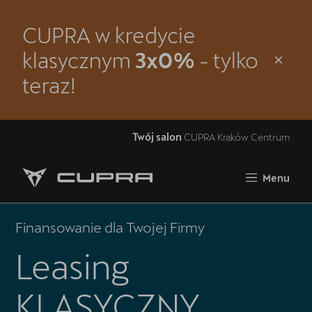
CUPRA w kredycie
Zamknij
klasycznym
3x0%
- tylko
Strona główna
teraz!
Modele
Oferta i aktualności
Twój salon
CUPRA Kraków Centrum
Samochody dostępne od ręki
Menu
Jazda próbna CUPRĄ
5 lat gwarancji
Finansowanie dla Twojej Firmy
Leasing
Finansowanie
Serwis
KLASYCZNY