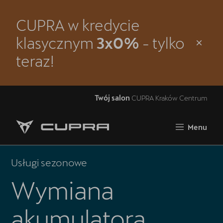
CUPRA w kredycie
Zamknij
klasycznym
3x0%
- tylko
Strona główna
teraz!
Modele
Oferta i aktualności
Twój salon
CUPRA Kraków Centrum
Samochody dostępne od ręki
Menu
Jazda próbna CUPRĄ
5 lat gwarancji
Usługi sezonowe
Wymiana
Finansowanie
Serwis
akumulatora