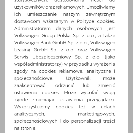
użytkowników oraz reklamowych. Umożliwiamy
ich umieszczanie naszym zewnętrznym
dostawcom wskazanym w Polityce cookies.
Administratorem danych osobowych jest
Volkswagen Group Polska Sp. z o.o., a także
Volkswagen Bank GmbH Sp. z o.o., Volkswagen
Leasing GmbH Sp. z o.o. oraz Volkswagen
Serwis Ubezpieczeniowy Sp. z o.o. (jako
współadministratorzy) w przypadku wyrażenia
zgody na cookies reklamowe, analityczne i
społecznościowe. Użytkownik może
zaakceptować, odrzucić lub zmienić
ustawienia cookies. Może wycofać swoją
Każde uruchomienie samochodu jest jak test dla
zgodę zmieniając ustawienia przeglądarki.
akumulatora Twojej CUPRY. Zimowe mrozy, letnie
upały, częste, ale krótkie podróże – wszystko to
Wykorzystujemy cookies też w celach
może stopniowo osłabiać jego moc.
analitycznych, marketingowych,
Znasz tę złośliwą przypadłość rzeczy martwych,
społecznościowych i do personalizacji treści
które lubią zawodzić w nieodpowiednim momencie,
na stronie.
prawda? Niesprawny akumulator może nie tylko