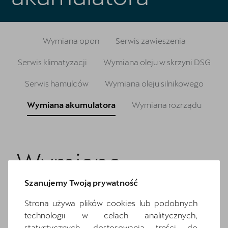
Oryginalne części zamienne
Akcesoria CUPRA
Wymiana opon
Serwis zawieszenia
Kontakt
Serwis klimatyzacji
Wymiana oleju w skrzyni DSG
Serwis hamulców
Wymiana oleju silnikowego
Wymiana akumulatora
Wymiana rozrządu
Wymiana
akumulatora
Szanujemy Twoją prywatność
Strona używa plików cookies lub podobnych
technologii w celach analitycznych,
statystycznych, dostosowania treści do