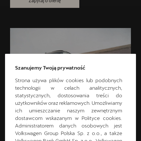
Zapytaj o ofertę
Szanujemy Twoją prywatność
Strona używa plików cookies lub podobnych
technologii w celach analitycznych,
statystycznych, dostosowania treści do
użytkowników oraz reklamowych. Umożliwiamy
ich umieszczanie naszym zewnętrznym
dostawcom wskazanym w Polityce cookies.
CUPRA TERRAMAR
Administratorem danych osobowych jest
Volkswagen Group Polska Sp. z o.o., a także
DOSTĘPNA OD RĘKI
Volkswagen Bank GmbH Sp. z o.o., Volkswagen