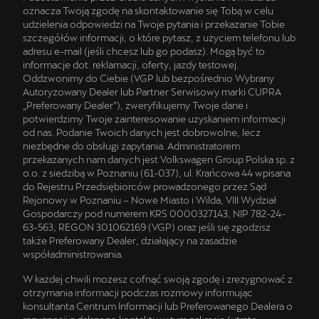
oznacza Twoją zgodę na skontaktowanie się Tobą w celu
udzielenia odpowiedzi na Twoje pytania i przekazanie Tobie
szczegółów informacji, o które pytasz, z użyciem telefonu lub
adresu e-mail (jeśli chcesz lub go podasz). Mogą być to
informacje dot. reklamacji, oferty, jazdy testowej.
Oddzwonimy do Ciebie (VGP lub bezpośrednio Wybrany
Autoryzowany Dealer lub Partner Serwisowy marki CUPRA
„Preferowany Dealer”), zweryfikujemy Twoje dane i
potwierdzimy Twoje zainteresowanie uzyskaniem informacji
od nas. Podanie Twoich danych jest dobrowolne, lecz
niezbędne do obsługi zapytania. Administratorem
przekazanych nam danych jest Volkswagen Group Polska sp. z
o.o. z siedzibą w Poznaniu (61-037), ul. Krańcowa 44 wpisana
do Rejestru Przedsiębiorców prowadzonego przez Sąd
Rejonowy w Poznaniu – Nowe Miasto i Wilda, VIII Wydział
Gospodarczy pod numerem KRS 0000327143, NIP 782-24-
63-563, REGON 301062169 (VGP) oraz jeśli się zgodzisz
także Preferowany Dealer, działający na zasadzie
współadministrowania.
W każdej chwili możesz cofnąć swoją zgodę i zrezygnować z
otrzymania informacji podczas rozmowy informując
konsultanta Centrum Informacji lub Preferowanego Dealera o