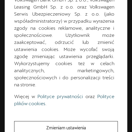
Leasing GmbH Sp. z o.o. oraz Volkswagen
Serwis Ubezpieczeniowy Sp. z o.o. (jako
Wymarzona CUPRA Terramar już na Ciebie czeka!
Sprawdź w naszej wyszukiwarce auta, które możesz
współadministratorzy) w przypadku wyrażenia
mieć już dziś.
zgody na cookies reklamowe, analityczne i
społecznościowe. Użytkownik może
zaakceptować, odrzucić lub zmienić
ustawienia cookies. Może wycofać swoją
Przejdź do wyszukiwarki aut
zgodę zmieniając ustawienia przeglądarki.
Wykorzystujemy cookies też w celach
analitycznych, marketingowych,
społecznościowych i do personalizacji treści
na stronie.
Więcej w
Polityce prywatności
oraz
Polityce
plików cookies
.
Zmieniam ustawienia