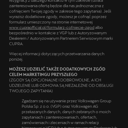
rezygnacji z dalszego kontaktu w tym zakresie (utrata
zainteresowania ofertą będzie dla nas jednoznaczna z
cofnięciem Twojej zgody w zakresie tego zapytania). Jeśli
wyrazisz dodatkowe zgody, możesz je cofnąć poprzez
formularz umieszczony na stronie internetowej
www.cupraofficial.pl/formularz-cofniecie-zgod
albo
bezpośrednio w kontakcie z VGP lub z Autoryzowanym
Dealerem / Autoryzowanym Partnerem Serwisowym marki
CUPRA.
Więcej informacji dotyczących przetwarzania danych
poniżej.
MOŻESZ UDZIELIĆ TAKŻE DODATKOWYCH ZGÓD
CELEM MARKETINGU PRZYSZŁEGO
(ZGODY SĄ OPCJONALNE I DOBROWOLNE, A ICH
UDZIELENIE LUB ODMOWA SĄ NIEZALEŻNE OD OBSŁUGI
TWOJEGO ZAPYTANIA)
Zgadzam się na używanie przez Volkswagen Group
Polska Sp. z o.o. (VGP) oraz Volkswagen AG
przekazanych danych, danych zebranych o moich
zapytaniach i zainteresowaniach, ofertach,
zamówieniach i zleceniach w ramach relacji
biznesowej z VGP lub z Autoryzowanym Dealerem lub