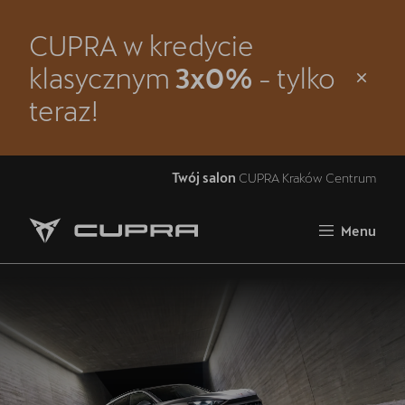
CUPRA w kredycie
Zamknij
klasycznym
3x0%
- tylko
Strona główna
teraz!
Modele
Oferta i aktualności
Twój salon
CUPRA Kraków Centrum
Samochody dostępne od ręki
Menu
Jazda próbna CUPRĄ
5 lat gwarancji
Finansowanie
Serwis