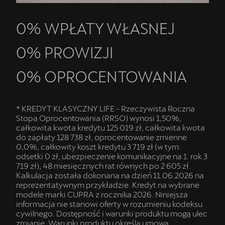
0% WPŁATY WŁASNEJ
0% PROWIZJI
0% OPROCENTOWANIA
* KREDYT KLASYCZNY LIFE - Rzeczywista Roczna
Stopa Oprocentowania (RRSO) wynosi 1,50%,
całkowita kwota kredytu 125 019 zł, całkowita kwota
do zapłaty 128 738 zł, oprocentowanie zmienne
0,0%, całkowity koszt kredytu 3 719 zł (w tym:
odsetki 0 zł, ubezpieczenie komunikacyjne na 1. rok 3
719 zł), 48 miesięcznych rat równych po 2 605 zł.
Kalkulacja została dokonana na dzień 11.06.2026 na
reprezentatywnym przykładzie. Kredyt na wybrane
modele marki CUPRA z rocznika 2026. Niniejsza
informacja nie stanowi oferty w rozumieniu kodeksu
cywilnego. Dostępność i warunki produktu mogą ulec
zmianie. Warunki produktu określa umowa.