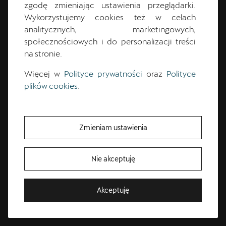
zgodę zmieniając ustawienia przeglądarki.
Wykorzystujemy cookies też w celach
analitycznych, marketingowych,
społecznościowych i do personalizacji treści
na stronie.
Więcej w
Polityce prywatności
oraz
Polityce
plików cookies
.
Jakub
Kamiński
Kierownik Sprzedaży Samochodów Nowych
Zmieniam ustawienia
Nie akceptuję
12 273 44 10
cuprastudio.krakow@dynamica.pl
Bezpłatna jazda próbna
Akceptuję
Przetestuj model z wybranym silnikiem i skrzynią biegów