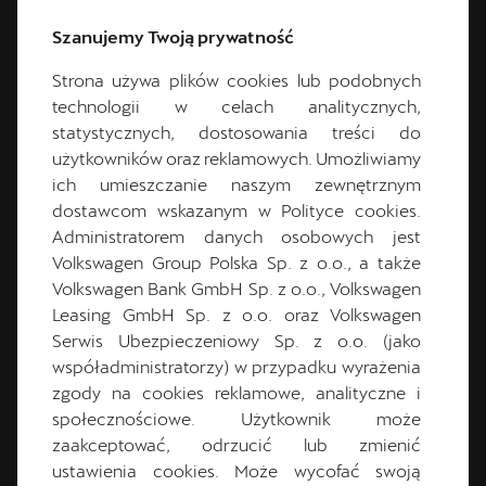
Dane kontaktowe
Szanujemy Twoją prywatność
12 273 44 10
Strona używa plików cookies lub podobnych
cuprastudio.krakow@dynamica.pl
technologii w celach analitycznych,
statystycznych, dostosowania treści do
Godziny otwarcia
użytkowników oraz reklamowych. Umożliwiamy
ich umieszczanie naszym zewnętrznym
Poniedziałek:
9:00
-
19:00
dostawcom wskazanym w Polityce cookies.
Wtorek:
9:00
-
19:00
Administratorem danych osobowych jest
Środa:
9:00
-
19:00
Volkswagen Group Polska Sp. z o.o., a także
Czwartek:
9:00
-
19:00
Volkswagen Bank GmbH Sp. z o.o., Volkswagen
Piątek:
9:00
-
19:00
Leasing GmbH Sp. z o.o. oraz Volkswagen
Sobota:
9:00
-
15:00
Serwis Ubezpieczeniowy Sp. z o.o. (jako
Niedziela:
Nieczynne
współadministratorzy) w przypadku wyrażenia
zgody na cookies reklamowe, analityczne i
społecznościowe. Użytkownik może
CUPRA Master
zaakceptować, odrzucić lub zmienić
ustawienia cookies. Może wycofać swoją