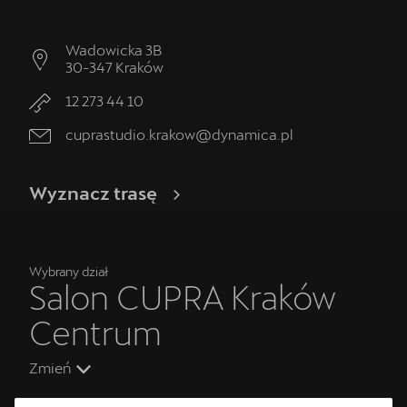
Wadowicka 3B
30-347
Kraków
12 273 44 10
cuprastudio.krakow@dynamica.pl
Wyznacz trasę
Wybrany dział
Salon CUPRA Kraków
Centrum
Zmień