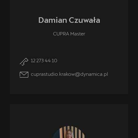
Damian
Czuwała
CUPRA Master
12 273 44 10
cuprastudio.krakow@dynamica.pl