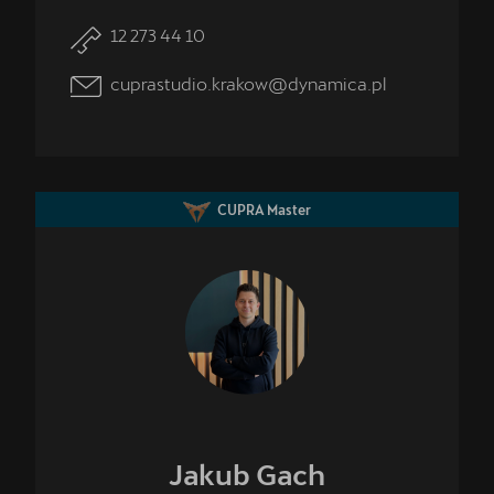
12 273 44 10
cuprastudio.krakow@dynamica.pl
CUPRA Master
Jakub
Gach