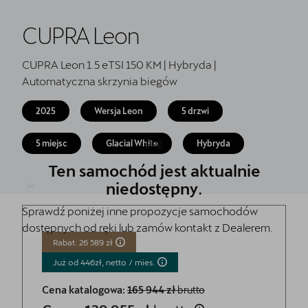
Oryginalne części zamienne
CUPRA Leon
Akcesoria CUPRA
Kontakt
CUPRA Leon 1.5 eTSI 150 KM | Hybryda |
Automatyczna skrzynia biegów
2025
Wersja Leon
5 drzwi
5 miejsc
Glacial White
Hybryda
Ten samochód jest aktualnie
niedostępny.
Sprawdź poniżej inne propozycje samochodów
dostępnych od ręki lub zamów kontakt z Dealerem.
Rabat: 26 589 zł
Już od 446zł‚ netto /
mies.
Cena katalogowa:
165 944 zł
brutto