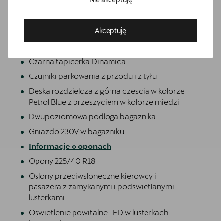
boczne, 2 kurtyny powietrzne, poduszka
centralna)
Bezpłatna jazda próbna
Akceptuję
Awaryjne wspomaganie kierowaniem i
Przetestuj model z wybranym silnikiem i skrzynią biegów
asystent skretu
Czarna tapicerka Dinamica
Czujniki parkowania z przodu i z tyłu
Deska rozdzielcza z górna czescia w kolorze
Petrol Blue z przeszyciem w kolorze miedzi
Dwupoziomowa podloga bagaznika
Gniazdo 230V w bagazniku
Informacje o oponach
Opony 225/40 R18
Oslony przeciwsloneczne kierowcy i
pasazera z zamykanymi i podswietlanymi
lusterkami
Oswietlenie powitalne LED w lusterkach