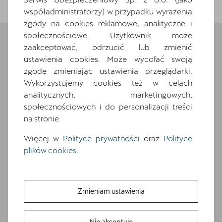
współadministratorzy) w przypadku wyrażenia
zgody na cookies reklamowe, analityczne i
społecznościowe. Użytkownik może
zaakceptować, odrzucić lub zmienić
ustawienia cookies. Może wycofać swoją
Wybrane elementy
zgodę zmieniając ustawienia przeglądarki.
wyposażenia
Wykorzystujemy cookies też w celach
analitycznych, marketingowych,
Ten samochód bazuje na wersji
Leon
. Zapoznaj
społecznościowych i do personalizacji treści
się z wybranymi elementami jego wyposażenia. O
na stronie.
pełną specyfikację zapytaj dealera.
Więcej w
Polityce prywatności
oraz
Polityce
Wyposażenie standardowe
plików cookies
.
Wyposażenie dodatkowe i pakiety
12.9-calowy kolorowy ekran dotykowy
18-calowe felgi aluminiowe GARBI
Zmieniam ustawienia
7 glosników
7 poduszek powietrznych (2 przednie, 2
Nie akceptuję