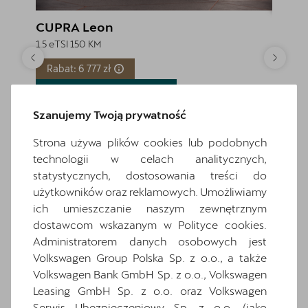
CUPRA Leon
CUPR
1.5 eTSI 150 KM
1.5 eTSI
Rabat: 6 777 zł
Rabat
Już od 663 netto /
mies.
Już o
Szanujemy Twoją prywatność
Cena katalogowa:
169 416 zł
brutto
Cena
Cena: 162 639 zł
brutto
Cena
Strona używa plików cookies lub podobnych
technologii w celach analitycznych,
Najniższa cena sprzed 30 dni przed wprowadzeniem obniżki:
Najniższa
169 416 zł
brutto
171 806 z
statystycznych, dostosowania treści do
użytkowników oraz reklamowych. Umożliwiamy
Zapytaj o szczegóły
ich umieszczanie naszym zewnętrznym
dostawcom wskazanym w Polityce cookies.
Pokaż szczegóły
Administratorem danych osobowych jest
Volkswagen Group Polska Sp. z o.o., a także
Volkswagen Bank GmbH Sp. z o.o., Volkswagen
Leasing GmbH Sp. z o.o. oraz Volkswagen
Wróć do listy
Serwis Ubezpieczeniowy Sp. z o.o. (jako