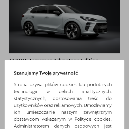
CUPRA Terramar Advantage Edition
1.5 eTSI 150 KM
Szanujemy Twoją prywatność
Cena: 204 175 zł
brutto
Strona używa plików cookies lub podobnych
technologii w celach analitycznych,
Pokaż szczegóły
Zapytaj o szczegóły
statystycznych, dostosowania treści do
użytkowników oraz reklamowych. Umożliwiamy
ich umieszczanie naszym zewnętrznym
dostawcom wskazanym w Polityce cookies.
Administratorem danych osobowych jest