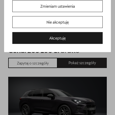
Zmieniam ustawienia
Nie akceptuję
CUPRA Terramar Advantage Edition
Bezpłatna jazda próbna
Akceptuję
1.5 eTSI 150 KM
Przetestuj model z wybranym silnikiem i skrzynią biegów
Cena: 205 160 zł
brutto
Pokaż szczegóły
Zapytaj o szczegóły