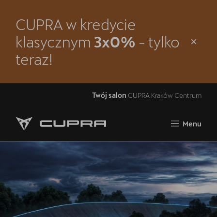
CUPRA w kredycie
Zamknij
klasycznym
3x0%
- tylko
Strona główna
teraz!
Modele
Oferta i aktualności
Twój salon
CUPRA Kraków Centrum
Samochody dostępne od ręki
Menu
Jazda próbna CUPRĄ
5 lat gwarancji
Finansowanie
Serwis