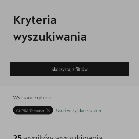
Kryteria
wyszukiwania
Skorzystaj z filtrów
Wybrane kryteria
Usuń wszystkie kryteria
CUPRA Terramar
25
wyników
wyszukiwania