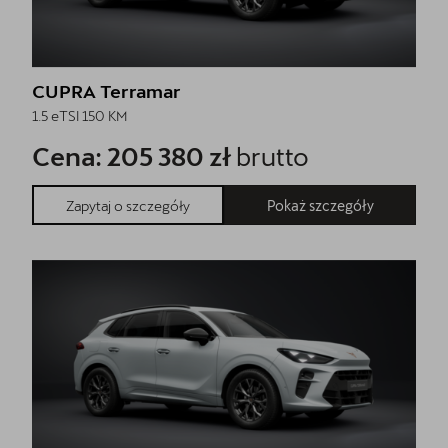
CUPRA Terramar
1.5 eTSI 150 KM
Cena: 205 380 zł
brutto
Pokaż szczegóły
Zapytaj o szczegóły