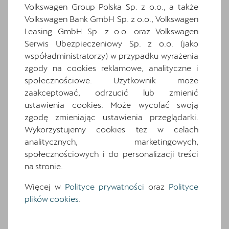
Volkswagen Group Polska Sp. z o.o., a także
Volkswagen Bank GmbH Sp. z o.o., Volkswagen
Leasing GmbH Sp. z o.o. oraz Volkswagen
Serwis Ubezpieczeniowy Sp. z o.o. (jako
współadministratorzy) w przypadku wyrażenia
zgody na cookies reklamowe, analityczne i
społecznościowe. Użytkownik może
CUPRA Terramar
zaakceptować, odrzucić lub zmienić
1.5 eTSI 150 KM
ustawienia cookies. Może wycofać swoją
zgodę zmieniając ustawienia przeglądarki.
Cena: 204 175 zł
brutto
Wykorzystujemy cookies też w celach
analitycznych, marketingowych,
Pokaż szczegóły
Zapytaj o szczegóły
społecznościowych i do personalizacji treści
na stronie.
Więcej w
Polityce prywatności
oraz
Polityce
plików cookies
.